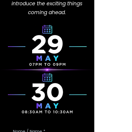
introduce the exciting things
coming ahead.
Escolha a melhor data para
Nome / Name
*