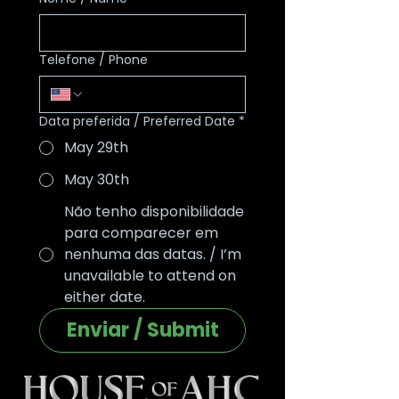
você participar.
As vagas são limitadas para que todos
Telefone / Phone
sejam recebidos com atenção.
Choose the date that works
Data preferida / Preferred Date
*
best for you to attend.
May 29th
Spots are limited so everyone can be
May 30th
welcomed with care and attention.
Não tenho disponibilidade
para comparecer em
nenhuma das datas. / I’m
unavailable to attend on
either date.
Enviar / Submit